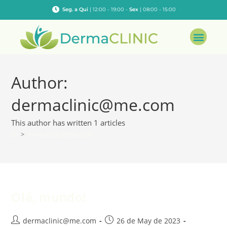
Seg. a Qui
| 12:00 - 19:00 -
Sex
| 08:00 - 15:00
Author:
dermaclinic@me.com
This author has written 1 articles
>
dermaclinic@me.com
Olá, mundo!
dermaclinic@me.com
26 de May de 2023